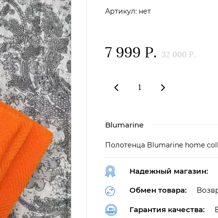
Артикул:
нет
7 999
Р.
32 000
Р.
Blumarine
Полотенца Blumarine home coll
Надежный магазин:
Обмен товара:
Возвр
Гарантия качества: